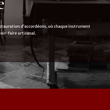
e
estauration d'accordéons, où chaque instrument
oir-faire artisanal.